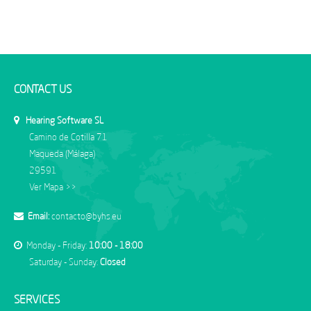
CONTACT US
Hearing Software SL
Camino de Cotilla 71
Maqueda (Málaga)
29591
Ver Mapa >>
Email:
contacto@byhs.eu
Monday - Friday:
10:00 - 18:00
Saturday - Sunday:
Closed
SERVICES