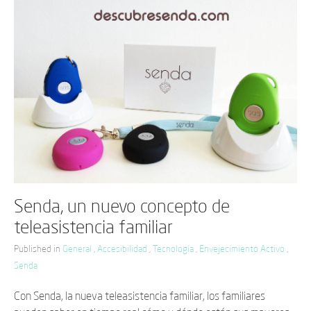
Senda, un nuevo concepto de
teleasistencia familiar
Published in
General
,
Accesibilidad
,
Tecnología
,
Envejecimiento Activo
,
Senda
Con Senda, la nueva teleasistencia familiar, los familiares