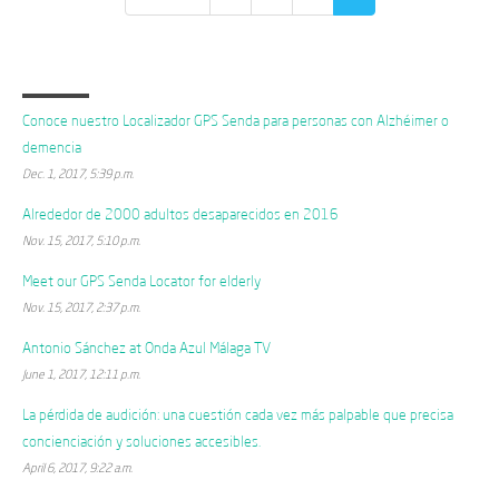
Last posts
Conoce nuestro Localizador GPS Senda para personas con Alzhéimer o
demencia
Dec. 1, 2017, 5:39 p.m.
Alrededor de 2000 adultos desaparecidos en 2016
Nov. 15, 2017, 5:10 p.m.
Meet our GPS Senda Locator for elderly
Nov. 15, 2017, 2:37 p.m.
Antonio Sánchez at Onda Azul Málaga TV
June 1, 2017, 12:11 p.m.
La pérdida de audición: una cuestión cada vez más palpable que precisa
concienciación y soluciones accesibles.
April 6, 2017, 9:22 a.m.