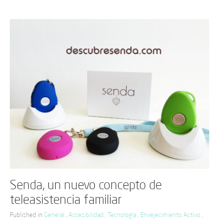
Senda, un nuevo concepto de
teleasistencia familiar
Published in
General
,
Accesibilidad
,
Tecnología
,
Envejecimiento Activo
,