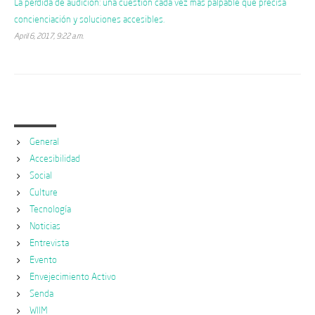
La pérdida de audición: una cuestión cada vez más palpable que precisa
concienciación y soluciones accesibles.
April 6, 2017, 9:22 a.m.
Categories
General
Accesibilidad
Social
Culture
Tecnología
Noticias
Entrevista
Evento
Envejecimiento Activo
Senda
WIIM