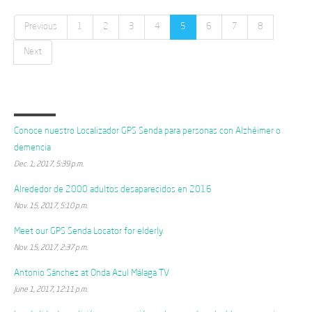
Previous
1
2
3
4
5
6
7
8
Next
Last posts
Conoce nuestro Localizador GPS Senda para personas con Alzhéimer o
demencia
Dec. 1, 2017, 5:39 p.m.
Alrededor de 2000 adultos desaparecidos en 2016
Nov. 15, 2017, 5:10 p.m.
Meet our GPS Senda Locator for elderly
Nov. 15, 2017, 2:37 p.m.
Antonio Sánchez at Onda Azul Málaga TV
June 1, 2017, 12:11 p.m.