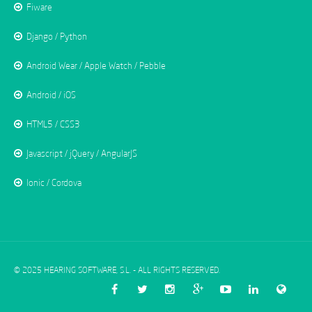
Fiware
Django / Python
Android Wear / Apple Watch / Pebble
Android / iOS
HTML5 / CSS3
Javascript / jQuery / AngularJS
Ionic / Cordova
© 2025 HEARING SOFTWARE, S.L. - ALL RIGHTS RESERVED.