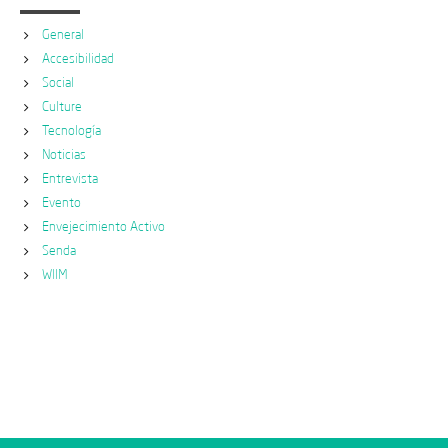
General
Accesibilidad
Social
Culture
Tecnología
Noticias
Entrevista
Evento
Envejecimiento Activo
Senda
WIIM