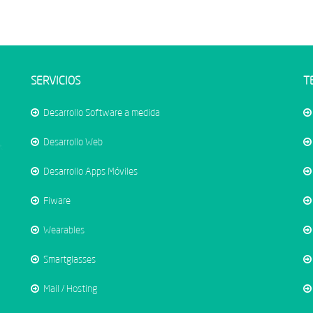
SERVICIOS
T
Desarrollo Software a medida
Desarrollo Web
Desarrollo Apps Móviles
Fiware
Wearables
Smartglasses
Mail / Hosting