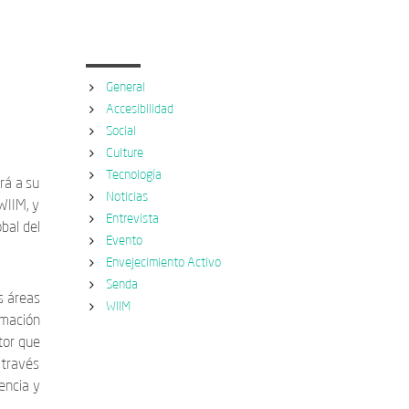
Categorías
General
Accesibilidad
Social
Culture
Tecnología
rá a su
Noticias
WIIM, y
Entrevista
bal del
Evento
Envejecimiento Activo
Senda
s áreas
WIIM
rmación
tor que
 través
encia y