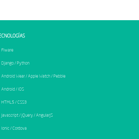
ECNOLOGÍAS
Fiware
Django / Python
Android Wear / Apple Watch / Pebble
Android / iOS
HTML5 / CSS3
Javascript / jQuery / AngularJS
Ionic / Cordova