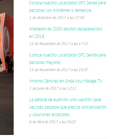
Conoce nuestro Localizador GPS Senda para
personas con Alzhéimer o demencia
1 de Diciembre de 2017 a las 17:39
Alrededor de 2000 adultos desaparecidos
en 2016
15 de Noviembre de 2017 a las 17:10
Conoce nuestro Localizador GPS Senda para
personas mayores
15 de Noviembre de 2017 a las 14:37
Antonio Sánchez en Onda Azul Málaga TV
1 de Junio de 2017 a las 12:11
La pérdida de audición: una cuestión cada
vez más palpable que precisa concienciación
y soluciones accesibles.
6 de Abril de 2017 a las 09:22