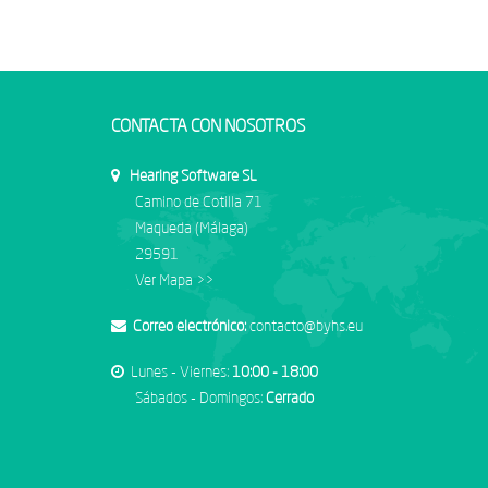
CONTACTA CON NOSOTROS
Hearing Software SL
Camino de Cotilla 71
Maqueda (Málaga)
29591
Ver Mapa >>
Correo electrónico:
contacto@byhs.eu
Lunes - Viernes:
10:00 - 18:00
Sábados - Domingos:
Cerrado