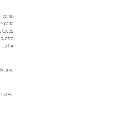
sí como
ue cada
, todos
o, otro
ncertar
Minerva
inerva: